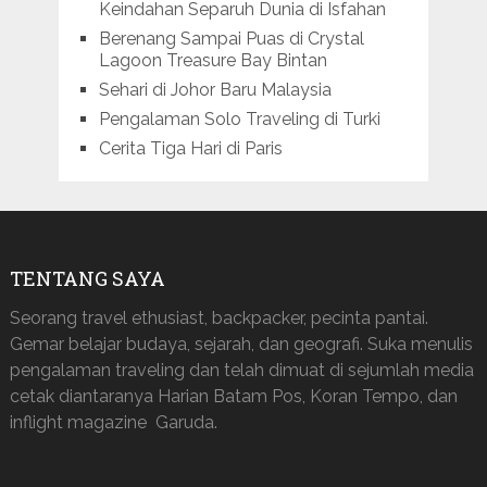
Keindahan Separuh Dunia di Isfahan
Berenang Sampai Puas di Crystal
Lagoon Treasure Bay Bintan
Sehari di Johor Baru Malaysia
Pengalaman Solo Traveling di Turki
Cerita Tiga Hari di Paris
TENTANG SAYA
Seorang travel ethusiast, backpacker, pecinta pantai.
Gemar belajar budaya, sejarah, dan geografi. Suka menulis
pengalaman traveling dan telah dimuat di sejumlah media
cetak diantaranya Harian Batam Pos, Koran Tempo, dan
inflight magazine Garuda.