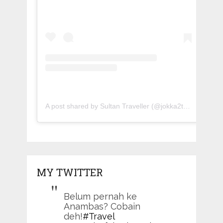
A post shared by Sultan Traveller (@jokka2traveller)
MY TWITTER
Belum pernah ke
Anambas? Cobain
deh!
#Travel