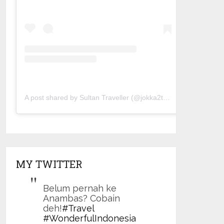
A post shared by Sultan Traveller (@jokka2traveller)
MY TWITTER
Belum pernah ke
Anambas? Cobain
deh!
#Travel
#WonderfulIndonesia