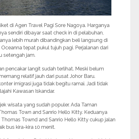
ket di Agen Travel Pagi Sore Nagoya. Harganya
ya sendiri dibayar saat check in di pelabuhan,
ganya lebih murah dibandingkan beli langsung di
ceanna tepat pukul tujuh pagi. Perjalanan dari
u setengah jam.
n pencakar langit sudah terlihat. Meski belum
memang relatif jauh dari pusat Johor Baru.
ter imigrasi juga tidak begitu ramai. Jadi tidak
ajahi Kawasan Iskandar.
bjek wisata yang sudah populer. Ada Taman
homas Town and Sanrio Hello Kitty. Keduanya
ke Thomas Townd and Sanrio Hello Kitty cukup jalan
k bus kira-kira 10 menit.