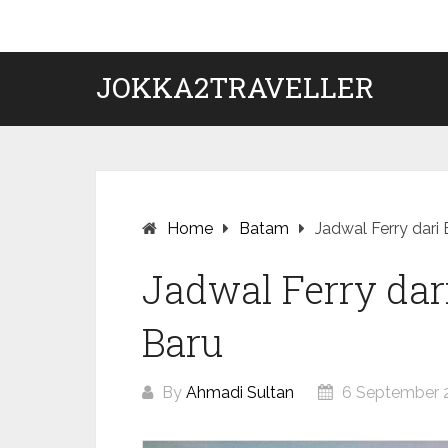
Skip
to
content
JOKKA2TRAVELLER
Home
Batam
Jadwal Ferry dari
Jadwal Ferry dar
Baru
By
Ahmadi Sultan
6 September 