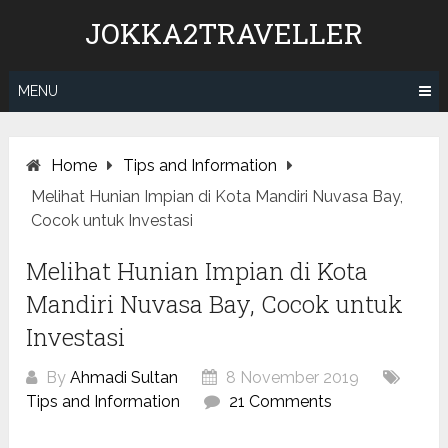
Skip
JOKKA2TRAVELLER
to
content
MENU
Home
Tips and Information
Melihat Hunian Impian di Kota Mandiri Nuvasa Bay,
Cocok untuk Investasi
Melihat Hunian Impian di Kota
Mandiri Nuvasa Bay, Cocok untuk
Investasi
By
Ahmadi Sultan
8 November 2019
Tips and Information
21 Comments