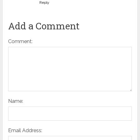
Reply
Add a Comment
Comment:
Name:
Email Address: