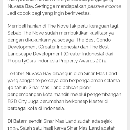
Nuvasa Bay. Sehingga mendapatkan
passive income
.
Jadi cocok bagi yang ingin berinvestasi.
Membeli hunian di The Nove tak perlu keraguan lagi.
Sebab The Nove sudah membuktikan kualitasnya
dengan dikukuhkannya sebagai The Best Condo
Development (Greater Indonesia) dan The Best
Landscape Development (Greater Indonesia) dari
PropertyGuru Indonesia Property Awards 2019.
Terlebih Nuvasa Bay dibangun oleh Sinar Mas Land
yang sangat terpercaya dan berpengalaman selama
4o tahun. Sinar Mas Land bahkan pionir
pengembangan kota mandiri melalui pengembangan
BSD City. Juga perumahan berkonsep klaster di
berbagai kota di Indonesia.
Di Batam sendiri Sinar Mas Land sudah ada sejak
1995. Salah satu hasil karya Sinar Mas Land adalah