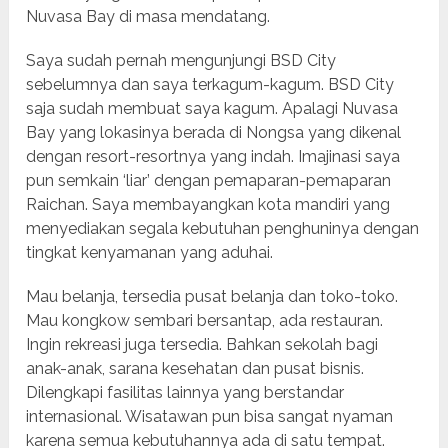
Nuvasa Bay di masa mendatang.
Saya sudah pernah mengunjungi BSD City
sebelumnya dan saya terkagum-kagum. BSD City
saja sudah membuat saya kagum. Apalagi Nuvasa
Bay yang lokasinya berada di Nongsa yang dikenal
dengan resort-resortnya yang indah. Imajinasi saya
pun semkain ‘liar’ dengan pemaparan-pemaparan
Raichan. Saya membayangkan kota mandiri yang
menyediakan segala kebutuhan penghuninya dengan
tingkat kenyamanan yang aduhai.
Mau belanja, tersedia pusat belanja dan toko-toko.
Mau kongkow sembari bersantap, ada restauran.
Ingin rekreasi juga tersedia. Bahkan sekolah bagi
anak-anak, sarana kesehatan dan pusat bisnis.
Dilengkapi fasilitas lainnya yang berstandar
internasional. Wisatawan pun bisa sangat nyaman
karena semua kebutuhannya ada di satu tempat.