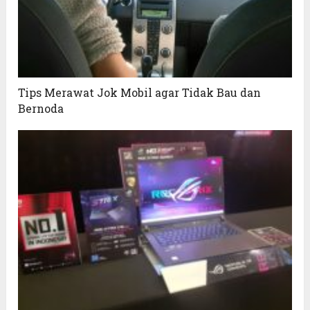
Tips Merawat Jok Mobil agar Tidak Bau dan
Bernoda