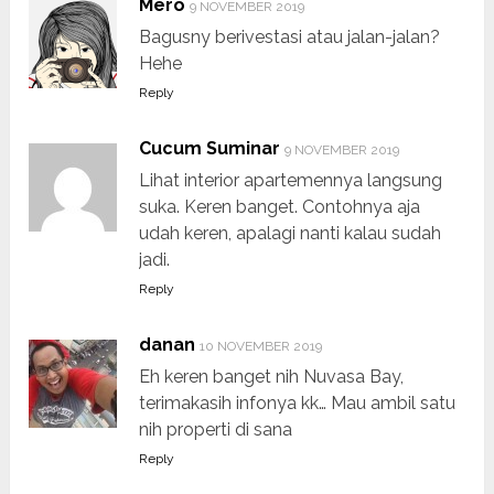
Mero
9 NOVEMBER 2019
Bagusny berivestasi atau jalan-jalan?
Hehe
Reply
Cucum Suminar
9 NOVEMBER 2019
Lihat interior apartemennya langsung
suka. Keren banget. Contohnya aja
udah keren, apalagi nanti kalau sudah
jadi.
Reply
danan
10 NOVEMBER 2019
Eh keren banget nih Nuvasa Bay,
terimakasih infonya kk… Mau ambil satu
nih properti di sana
Reply