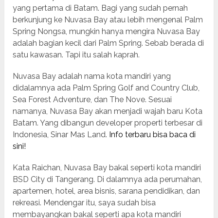
yang pertama di Batam. Bagi yang sudah pernah
berkunjung ke Nuvasa Bay atau lebih mengenal Palm
Spring Nongsa, mungkin hanya mengira Nuvasa Bay
adalah bagian kecil dari Palm Spring. Sebab berada di
satu kawasan. Tapi itu salah kaprah.
Nuvasa Bay adalah nama kota mandiri yang
didalamnya ada Palm Spring Golf and Country Club,
Sea Forest Adventure, dan The Nove. Sesuai
namanya, Nuvasa Bay akan menjadi wajah baru Kota
Batam. Yang dibangun developer properti terbesar di
Indonesia, Sinar Mas Land.
Info terbaru bisa baca di
sini!
Kata Raichan, Nuvasa Bay bakal seperti kota mandiri
BSD City di Tangerang. Di dalamnya ada perumahan,
apartemen, hotel, area bisnis, sarana pendidikan, dan
rekreasi. Mendengar itu, saya sudah bisa
membayangkan bakal seperti apa kota mandiri