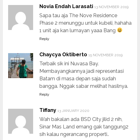
Novia Endah Larasati
13 NOVEMBER 2019
Sapa tau aja The Nove Residence
Phase 2 menunggu untuk kubeli, hahaha
1 unit aja kan lumayan yaaa Bang
Reply
Chaycya Oktiberto
15 NOVEMBER 2019
Terbaik sik ini Nuvasa Bay.
Membayangkannya jadi representasi
Batam di masa depan saja sudah
bangga. Nggak sabar melihat hasilnya.
Reply
Tiffany
13 JANUARY 2020
Wah bakalan ada BSD City jilid 2 nih,
Sinar Mas Land emang gak tanggung2
sih kalau ngerancang properti..