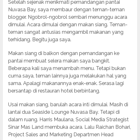
Setelah sejenak menikmati pemandangan pantai
Nuvasa Bay, saya membaur dengan teman-teman
blogger. Ngobrol-ngobrol sembari menunggu acara
dimulai. Acara dimulai dengan makan siang. Teman-
teman sangat antusias mengambil makanan yang
terhidang. Begitu juga saya.
Makan siang di balkon dengan pemandangan ke
pantai membuat selera makan saya bangkit.
Beberapa kali saya menambah menu. Tetapi bukan
cuma saya, teman lainnya juga melakukan hal yang
sama. Apalagi makanannya enak-enak. Serasa lagi
bersantap di restauran hotel berbintang.
Usai makan siang, barulah acara inti dimulai. Masih di
lantai dua Seaside Lounge Nuvasa Bay. Tetapi di
dalam ruang. Harris Maulana, Social Media Strategist
Sinar Mas Land membuka acara. Lalu Raichan Bohari,
Project Sales and Marketing Departmen Head