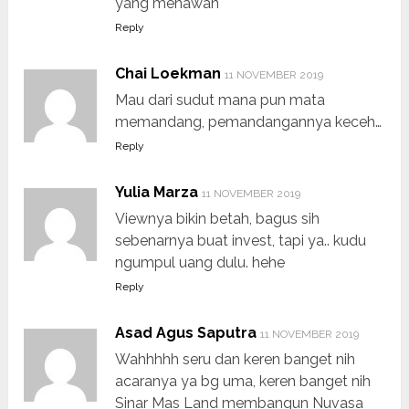
yang menawan
Reply
Chai Loekman
11 NOVEMBER 2019
Mau dari sudut mana pun mata
memandang, pemandangannya keceh…
Reply
Yulia Marza
11 NOVEMBER 2019
Viewnya bikin betah, bagus sih
sebenarnya buat invest, tapi ya.. kudu
ngumpul uang dulu. hehe
Reply
Asad Agus Saputra
11 NOVEMBER 2019
Wahhhhh seru dan keren banget nih
acaranya ya bg uma, keren banget nih
Sinar Mas Land membangun Nuvasa