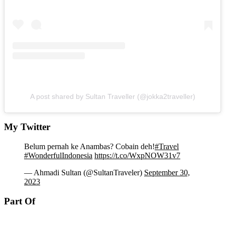
A post shared by Sultan Traveller (@jokka2traveller)
My Twitter
Belum pernah ke Anambas? Cobain deh!
#Travel
#WonderfulIndonesia
https://t.co/WxpNOW31v7
— Ahmadi Sultan (@SultanTraveler)
September 30,
2023
Part Of