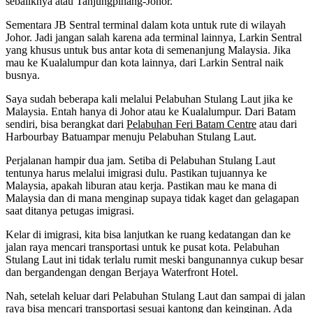
sebaliknya atau Tanjungpinang-Johor.
Sementara JB Sentral terminal dalam kota untuk rute di wilayah
Johor. Jadi jangan salah karena ada terminal lainnya, Larkin Sentral
yang khusus untuk bus antar kota di semenanjung Malaysia. Jika
mau ke Kualalumpur dan kota lainnya, dari Larkin Sentral naik
busnya.
Saya sudah beberapa kali melalui Pelabuhan Stulang Laut jika ke
Malaysia. Entah hanya di Johor atau ke Kualalumpur. Dari Batam
sendiri, bisa berangkat dari
Pelabuhan Feri Batam Centre
atau dari
Harbourbay Batuampar menuju Pelabuhan Stulang Laut.
Perjalanan hampir dua jam. Setiba di Pelabuhan Stulang Laut
tentunya harus melalui imigrasi dulu. Pastikan tujuannya ke
Malaysia, apakah liburan atau kerja. Pastikan mau ke mana di
Malaysia dan di mana menginap supaya tidak kaget dan gelagapan
saat ditanya petugas imigrasi.
Kelar di imigrasi, kita bisa lanjutkan ke ruang kedatangan dan ke
jalan raya mencari transportasi untuk ke pusat kota. Pelabuhan
Stulang Laut ini tidak terlalu rumit meski bangunannya cukup besar
dan bergandengan dengan Berjaya Waterfront Hotel.
Nah, setelah keluar dari Pelabuhan Stulang Laut dan sampai di jalan
raya bisa mencari transportasi sesuai kantong dan keinginan. Ada