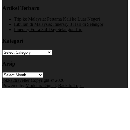
Artikel Terbaru
Trip ke Malaysia: Pertama Kali ke Luar Negeri
Liburan di Malaysia: Itinerary 3 Hari di Selangor
Itinerary For a 3-4 Day Selangor Trip
Kategori
Kategori
Arsip
Arsip
jokka2traveller
Copyright © 2026.
Powered by
Modelux Digital
.
Back to Top ↑