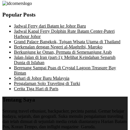
Popular Posts
Jadwal Ferry dari Batam ke Johor Baru
Jadwal Kapal Ferry Dolphin Rute Batam Center-Puteri
Harbour Johor
Grand Palace Bangkok, Tujuan Wisata Utama di Thailand
Berkenalan dengan Negeri al-Maghribi, Maroko
Berkunjung ke Oman, Permata di Semenanjung Arab
Jalan-Jalan di Iran (part-1): Melihat Keindahan Separuh
Dunia di Isfahan
Berenang Sampai Puas di Crystal Lagoon Treasure Bay
Bintan
Sehari di Johor Baru Malaysia
Pengalaman Solo Traveling di Turki
Cerita Tiga Hari di Paris
Tentang Saya
Seorang travel ethusiast, backpacker, pecinta pantai. Gemar belajar
budaya, sejarah, dan geografi. Suka menulis pengalaman traveling
dan telah dimuat di sejumlah media cetak diantaranya Harian Batam
Pos, Koran Tempo, dan inflight magazine Garuda.