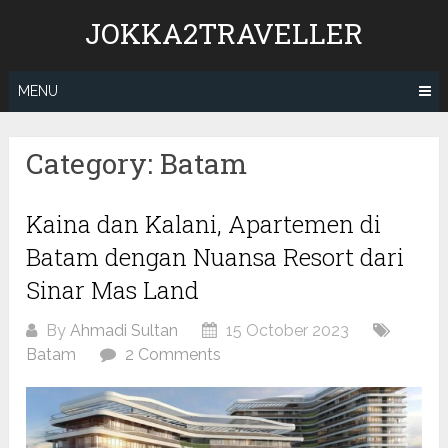
Skip
JOKKA2TRAVELLER
to
content
MENU
Category:
Batam
Kaina dan Kalani, Apartemen di
Batam dengan Nuansa Resort dari
Sinar Mas Land
By
Ahmadi Sultan
15 October 2023
Batam
2 Comments