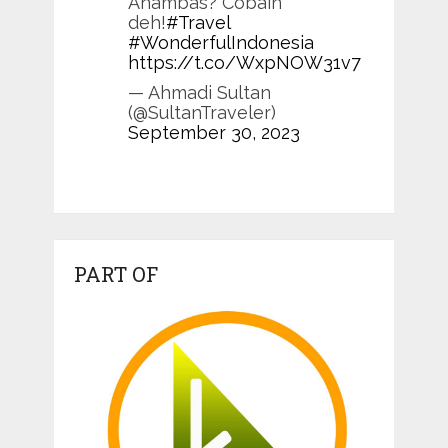
Anambas? Cobain
deh!
#Travel
#WonderfulIndonesia
https://t.co/WxpNOW31v7
— Ahmadi Sultan
(@SultanTraveler)
September 30, 2023
PART OF