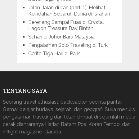
Jalan-Jalan di Iran (part-1): Melihat
Keindahan Separuh Dunia di Isfahan
Berenang Sampai Puas di Crystal
Lagoon Treasure Bay Bintan
Sehari di Johor Baru Malaysia
Pengalaman Solo Traveling di Turki
Cerita Tiga Hari di Paris
TENTANG SAYA
Seorang travel ethusiast, backpacker, pecinta pantai.
Gemar belajar budaya, sejarah, dan geografi. Suka menulis
pengalaman traveling dan telah dimuat di sejumlah media
cetak diantaranya Harian Batam Pos, Koran Tempo, dan
inflight magazine Garuda.