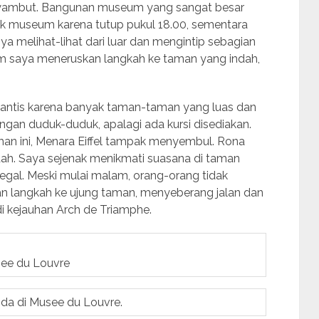
nyambut. Bangunan museum yang sangat besar
uk museum karena tutup pukul 18.00, sementara
anya melihat-lihat dari luar dan mengintip sebagian
um saya meneruskan langkah ke taman yang indah,
romantis karena banyak taman-taman yang luas dan
gan duduk-duduk, apalagi ada kursi disediakan.
aman ini, Menara Eiffel tampak menyembul. Rona
ah. Saya sejenak menikmati suasana di taman
gal. Meski mulai malam, orang-orang tidak
an langkah ke ujung taman, menyeberang jalan dan
i kejauhan Arch de Triamphe.
ee du Louvre
da di Musee du Louvre.