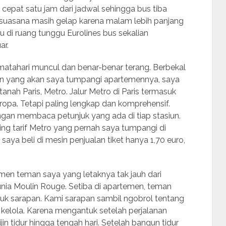
 cepat satu jam dari jadwal sehingga bus tiba
ba suasana masih gelap karena malam lebih panjang
u di ruang tunggu Eurolines bus sekalian
ar.
tahari muncul dan benar-benar terang. Berbekal
an yang akan saya tumpangi apartemennya, saya
nah Paris, Metro. Jalur Metro di Paris termasuk
 Eropa. Tetapi paling lengkap dan komprehensif.
ngan membaca petunjuk yang ada di tiap stasiun.
nding tarif Metro yang pernah saya tumpangi di
ng saya beli di mesin penjualan tiket hanya 1,70 euro,
en teman saya yang letaknya tak jauh dari
unia Moulin Rouge. Setiba di apartemen, teman
uk sarapan. Kami sarapan sambil ngobrol tentang
 kelola. Karena mengantuk setelah perjalanan
in tidur hingga tengah hari. Setelah bangun tidur