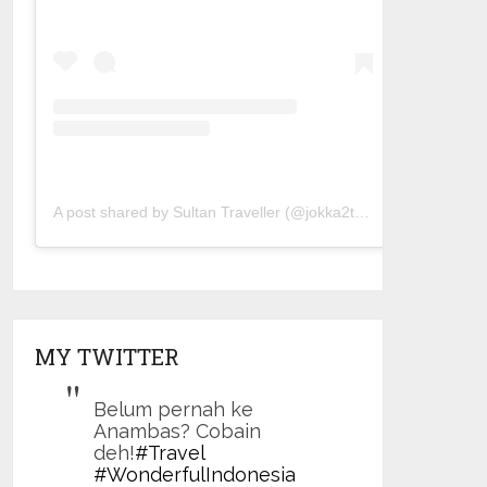
A post shared by Sultan Traveller (@jokka2traveller)
MY TWITTER
Belum pernah ke
Anambas? Cobain
deh!
#Travel
#WonderfulIndonesia