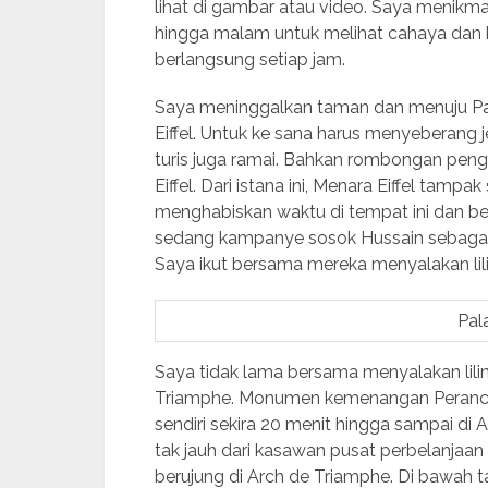
lihat di gambar atau video. Saya menikm
hingga malam untuk melihat cahaya dan k
berlangsung setiap jam.
Saya meninggalkan taman dan menuju Pal
Eiffel. Untuk ke sana harus menyeberang 
turis juga ramai. Bahkan rombongan pen
Eiffel. Dari istana ini, Menara Eiffel tam
menghabiskan waktu di tempat ini dan be
sedang kampanye sosok Hussain sebagai 
Saya ikut bersama mereka menyalakan lili
Pala
Saya tidak lama bersama menyalakan lili
Triamphe. Monumen kemenangan Perancis 
sendiri sekira 20 menit hingga sampai di
tak jauh dari kasawan pusat perbelanj
berujung di Arch de Triamphe. Di bawah t