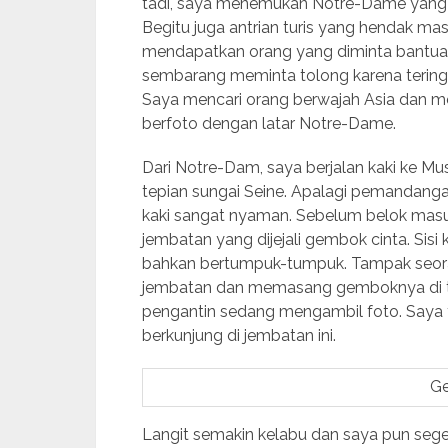
tadi, saya menemukan Notre-Dame yang 
Begitu juga antrian turis yang hendak mas
mendapatkan orang yang diminta bantuan
sembarang meminta tolong karena teringat
Saya mencari orang berwajah Asia dan me
berfoto dengan latar Notre-Dame.
Dari Notre-Dam, saya berjalan kaki ke Mus
tepian sungai Seine. Apalagi pemandanga
kaki sangat nyaman. Sebelum belok masu
jembatan yang dijejali gembok cinta. Sisi 
bahkan bertumpuk-tumpuk. Tampak seor
jembatan dan memasang gemboknya di tia
pengantin sedang mengambil foto. Saya 
berkunjung di jembatan ini.
Ge
Langit semakin kelabu dan saya pun sege