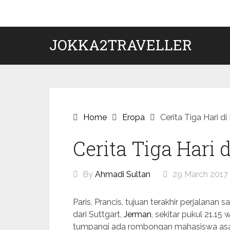
Skip
to
content
JOKKA2TRAVELLER
Home
Eropa
Cerita Tiga Hari di 
Cerita Tiga Hari d
By
Ahmadi Sultan
29 March 2017
Paris, Prancis, tujuan terakhir perjalanan
dari Suttgart,
Jerman
, sekitar pukul 21.1
tumpangi ada rombongan mahasiswa as