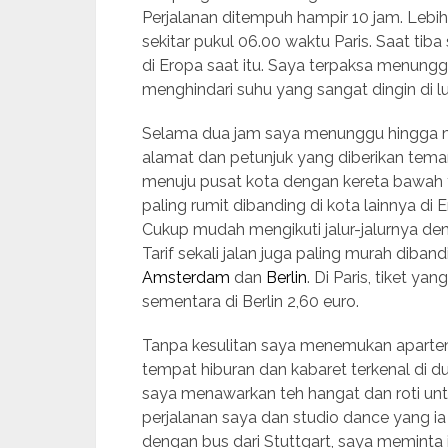
Perjalanan ditempuh hampir 10 jam. Lebih
sekitar pukul 06.00 waktu Paris. Saat ti
di Eropa saat itu. Saya terpaksa menungg
menghindari suhu yang sangat dingin di lu
Selama dua jam saya menunggu hingga ma
alamat dan petunjuk yang diberikan tem
menuju pusat kota dengan kereta bawah ta
paling rumit dibanding di kota lainnya di
Cukup mudah mengikuti jalur-jalurnya de
Tarif sekali jalan juga paling murah diba
Amsterdam
dan
Berlin
. Di Paris, tiket ya
sementara di Berlin 2,60 euro.
Tanpa kesulitan saya menemukan apartem
tempat hiburan dan kabaret terkenal di d
saya menawarkan teh hangat dan roti unt
perjalanan saya dan studio dance yang ia
dengan bus dari Stuttgart, saya meminta ij