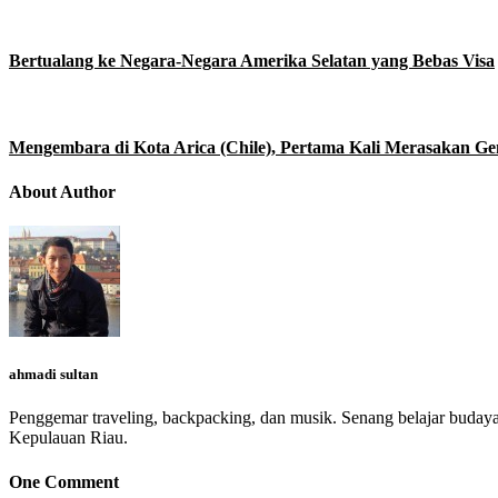
Bertualang ke Negara-Negara Amerika Selatan yang Bebas Visa
Mengembara di Kota Arica (Chile), Pertama Kali Merasakan G
About Author
ahmadi sultan
Penggemar traveling, backpacking, dan musik. Senang belajar budaya
Kepulauan Riau.
One Comment