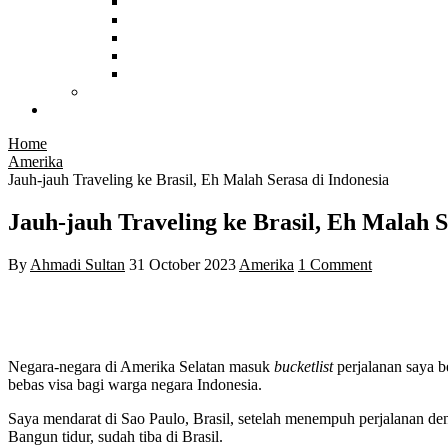
China
Malaysia
Myanmar
Hongkong
Vietnam
Afrika
Food and Hotel
Home
Amerika
Jauh-jauh Traveling ke Brasil, Eh Malah Serasa di Indonesia
Jauh-jauh Traveling ke Brasil, Eh Malah S
By
Ahmadi Sultan
31 October 2023
Amerika
1 Comment
Negara-negara di Amerika Selatan masuk
bucketlist
perjalanan saya b
bebas visa bagi warga negara Indonesia.
Saya mendarat di Sao Paulo, Brasil, setelah menempuh perjalanan den
Bangun tidur, sudah tiba di Brasil.