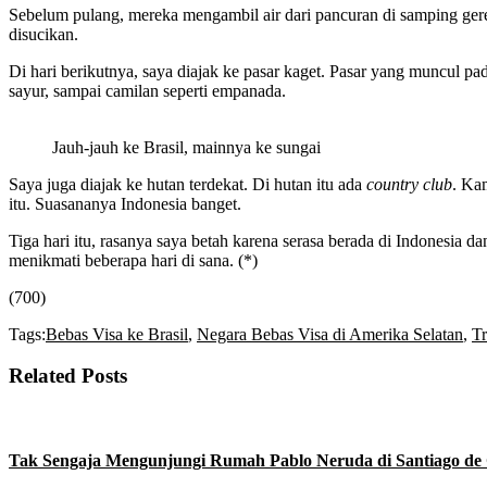
Sebelum pulang, mereka mengambil air dari pancuran di samping gere
disucikan.
Di hari berikutnya, saya diajak ke pasar kaget. Pasar yang muncul pad
sayur, sampai camilan seperti empanada.
Jauh-jauh ke Brasil, mainnya ke sungai
Saya juga diajak ke hutan terdekat. Di hutan itu ada
country club
. Ka
itu. Suasananya Indonesia banget.
Tiga hari itu, rasanya saya betah karena serasa berada di Indonesia 
menikmati beberapa hari di sana. (*)
(700)
Tags:
Bebas Visa ke Brasil
,
Negara Bebas Visa di Amerika Selatan
,
Tr
Related Posts
Tak Sengaja Mengunjungi Rumah Pablo Neruda di Santiago de 