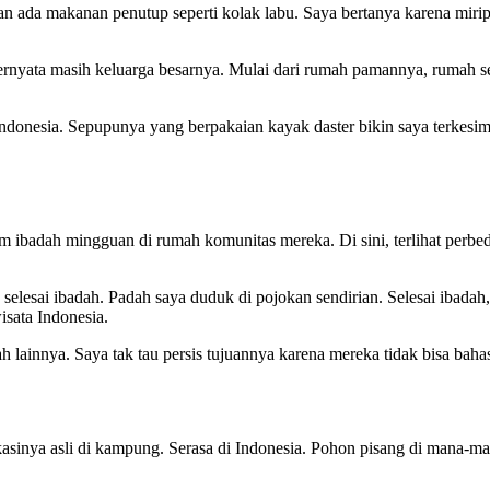
n ada makanan penutup seperti kolak labu. Saya bertanya karena mirip
n ternyata masih keluarga besarnya. Mulai dari rumah pamannya, ruma
Indonesia. Sepupunya yang berpakaian kayak daster bikin saya terkes
ibadah mingguan di rumah komunitas mereka. Di sini, terlihat perbe
lesai ibadah. Padah saya duduk di pojokan sendirian. Selesai ibadah
isata Indonesia.
ah lainnya. Saya tak tau persis tujuannya karena mereka tidak bisa ba
inya asli di kampung. Serasa di Indonesia. Pohon pisang di mana-ma