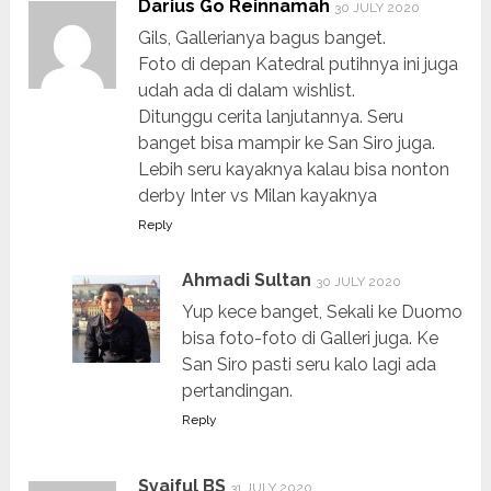
Darius Go Reinnamah
30 JULY 2020
Gils, Gallerianya bagus banget.
Foto di depan Katedral putihnya ini juga
udah ada di dalam wishlist.
Ditunggu cerita lanjutannya. Seru
banget bisa mampir ke San Siro juga.
Lebih seru kayaknya kalau bisa nonton
derby Inter vs Milan kayaknya
Reply
Ahmadi Sultan
30 JULY 2020
Yup kece banget, Sekali ke Duomo
bisa foto-foto di Galleri juga. Ke
San Siro pasti seru kalo lagi ada
pertandingan.
Reply
Syaiful BS
31 JULY 2020