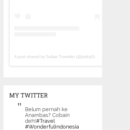
A post shared by Sultan Traveller (@jokka2traveller)
MY TWITTER
Belum pernah ke
Anambas? Cobain
deh!
#Travel
#WonderfulIndonesia