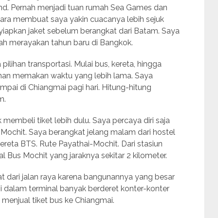
land. Pernah menjadi tuan rumah Sea Games dan
ara membuat saya yakin cuacanya lebih sejuk
yiapkan jaket sebelum berangkat dari Batam. Saya
ah merayakan tahun baru di Bangkok.
lihan transportasi. Mulai bus, kereta, hingga
anan memakan waktu yang lebih lama. Saya
pai di Chiangmai pagi hari. Hitung-hitung
m.
k membeli tiket lebih dulu. Saya percaya diri saja
 Mochit. Saya berangkat jelang malam dari hostel
reta BTS. Rute Payathai-Mochit. Dari stasiun
al Bus Mochit yang jaraknya sekitar 2 kilometer.
t dari jalan raya karena bangunannya yang besar
Di dalam terminal banyak berderet konter-konter
 menjual tiket bus ke Chiangmai.