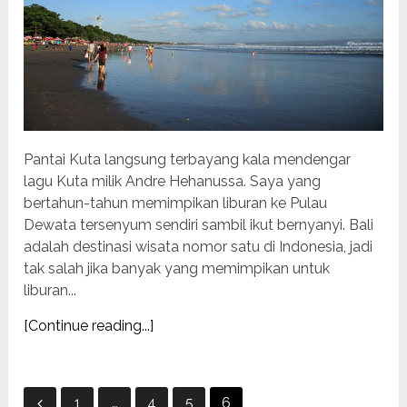
Pantai Kuta langsung terbayang kala mendengar
lagu Kuta milik Andre Hehanussa. Saya yang
bertahun-tahun memimpikan liburan ke Pulau
Dewata tersenyum sendiri sambil ikut bernyanyi. Bali
adalah destinasi wisata nomor satu di Indonesia, jadi
tak salah jika banyak yang memimpikan untuk
liburan...
[Continue reading...]
Posts
1
…
4
5
6