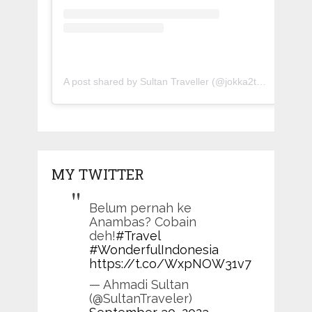
A post shared by Sultan Traveller (@jokka2traveller)
MY TWITTER
Belum pernah ke
Anambas? Cobain
deh!
#Travel
#WonderfulIndonesia
https://t.co/WxpNOW31v7
— Ahmadi Sultan
(@SultanTraveler)