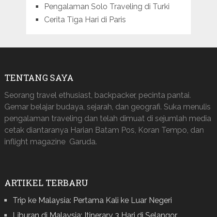
Pengalaman Solo Traveling di Turki
Cerita Tiga Hari di Paris
TENTANG SAYA
Seorang travel ethusiast, backpacker, pecinta pantai.
Gemar belajar budaya, sejarah, dan geografi. Suka menulis
pengalaman traveling dan telah dimuat di sejumlah media
cetak diantaranya Harian Batam Pos, Koran Tempo, dan
inflight magazine Garuda.
ARTIKEL TERBARU
Trip ke Malaysia: Pertama Kali ke Luar Negeri
Liburan di Malaysia: Itinerary 3 Hari di Selangor