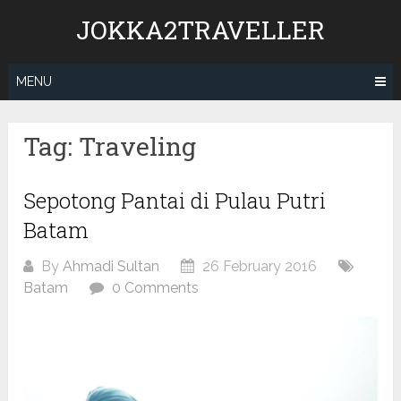
Skip
JOKKA2TRAVELLER
to
content
MENU
Tag:
Traveling
Sepotong Pantai di Pulau Putri
Batam
By
Ahmadi Sultan
26 February 2016
Batam
0 Comments