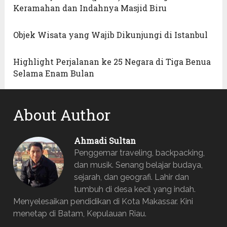
Keramahan dan Indahnya Masjid Biru
Objek Wisata yang Wajib Dikunjungi di Istanbul
Highlight Perjalanan ke 25 Negara di Tiga Benua
Selama Enam Bulan
About Author
Ahmadi Sultan
Penggemar traveling, backpacking,
dan musik. Senang belajar budaya,
sejarah, dan geografi. Lahir dan
tumbuh di desa kecil yang indah.
Menyelesaikan pendidikan di Kota Makassar. Kini
menetap di Batam, Kepulauan Riau.