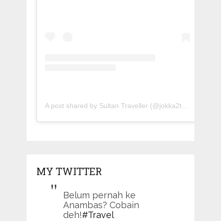
A post shared by Sultan Traveller (@jokka2traveller)
MY TWITTER
Belum pernah ke
Anambas? Cobain
deh!
#Travel