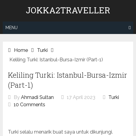
Skip
JOKKA2TRAVELLER
to
content
MENU
Home
Turki
Keliling Turki: Istanbul-Bursa-Izmir (Part-1)
Keliling Turki: Istanbul-Bursa-Izmir
(Part-1)
By
Ahmadi Sultan
17 April 2023
Turki
10 Comments
Turki selalu menarik buat saya untuk dikunjungi.