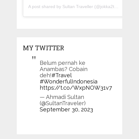
A post shared by Sultan Traveller (@jokka2traveller)
MY TWITTER
Belum pernah ke
Anambas? Cobain
deh!
#Travel
#WonderfulIndonesia
https://t.co/WxpNOW31v7
— Ahmadi Sultan
(@SultanTraveler)
September 30, 2023