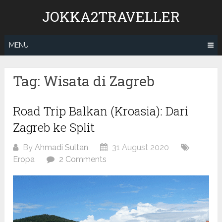
Skip
JOKKA2TRAVELLER
to
content
MENU
Tag:
Wisata di Zagreb
Road Trip Balkan (Kroasia): Dari
Zagreb ke Split
By
Ahmadi Sultan
31 August 2020
Eropa
2 Comments