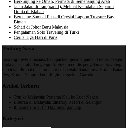
Berkunjung ke Oman, Permata di Semenanjung Arab
Jalan-Jalan di Iran (part-1): Melihat Keindahan Separuh
Dunia di Isfahan
Berenang Sampai Puas di Crystal Lagoon Treasure Bay
Bintan
Sehari di Johor Baru Malaysia
Pengalaman Solo Traveling di Turki
Cerita Tiga Hari di Paris
Tentang Saya
Seorang travel ethusiast, backpacker, pecinta pantai. Gemar belajar
budaya, sejarah, dan geografi. Suka menulis pengalaman traveling
dan telah dimuat di sejumlah media cetak diantaranya Harian Batam
Pos, Koran Tempo, dan inflight magazine Garuda.
Artikel Terbaru
Trip ke Malaysia: Pertama Kali ke Luar Negeri
Liburan di Malaysia: Itinerary 3 Hari di Selangor
Itinerary For a 3-4 Day Selangor Trip
Kategori