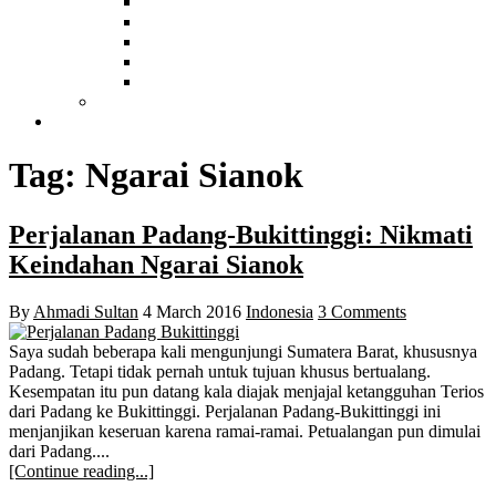
China
Malaysia
Myanmar
Hongkong
Vietnam
Afrika
Food and Hotel
Tag:
Ngarai Sianok
Perjalanan Padang-Bukittinggi: Nikmati
Keindahan Ngarai Sianok
By
Ahmadi Sultan
4 March 2016
Indonesia
3 Comments
Saya sudah beberapa kali mengunjungi Sumatera Barat, khususnya
Padang. Tetapi tidak pernah untuk tujuan khusus bertualang.
Kesempatan itu pun datang kala diajak menjajal ketangguhan Terios
dari Padang ke Bukittinggi. Perjalanan Padang-Bukittinggi ini
menjanjikan keseruan karena ramai-ramai. Petualangan pun dimulai
dari Padang....
[Continue reading...]