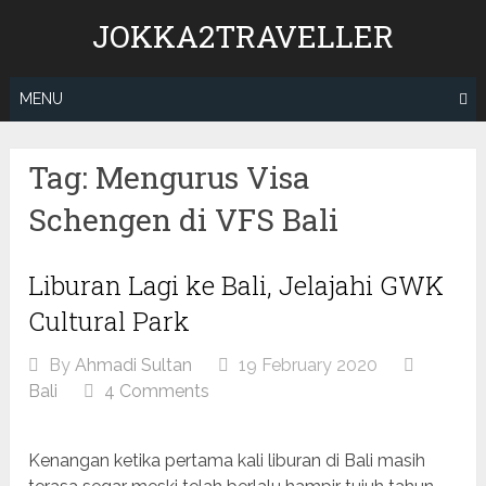
Skip
JOKKA2TRAVELLER
to
content
MENU
Tag:
Mengurus Visa
Schengen di VFS Bali
Liburan Lagi ke Bali, Jelajahi GWK
Cultural Park
By
Ahmadi Sultan
19 February 2020
Bali
4 Comments
Kenangan ketika pertama kali liburan di Bali masih