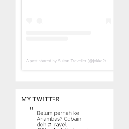
A post shared by Sultan Traveller (@jokka2traveller)
MY TWITTER
Belum pernah ke
Anambas? Cobain
deh!
#Travel