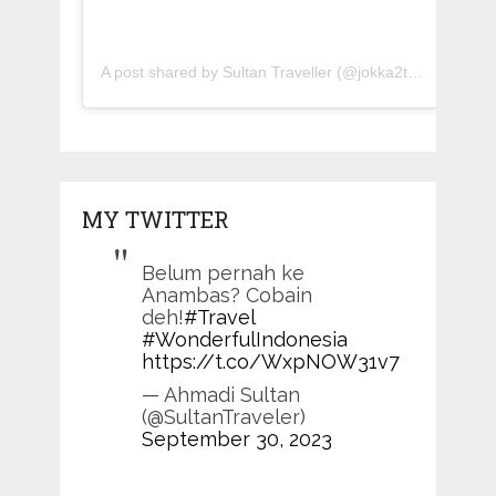
A post shared by Sultan Traveller (@jokka2traveller)
MY TWITTER
Belum pernah ke
Anambas? Cobain
deh!
#Travel
#WonderfulIndonesia
https://t.co/WxpNOW31v7
— Ahmadi Sultan
(@SultanTraveler)
September 30, 2023