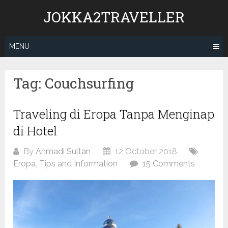
Skip
JOKKA2TRAVELLER
to
content
MENU
Tag:
Couchsurfing
Traveling di Eropa Tanpa Menginap
di Hotel
By
Ahmadi Sultan
12 October 2018
Eropa
,
Tips and Information
15 Comments