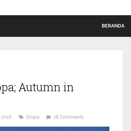
BERANDA
opa; Autumn in
 2016
Eropa
18 Comments