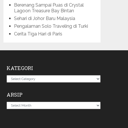
Berenang Sampai Puas di Crystal
Lagoon Treasure Bay Bintan
Sehari di Johor Baru Malaysia
Pengalaman Solo Traveling di Turki
Cerita Tiga Hari di Paris
KATEGORI
Kategori
ARSIP
Arsip