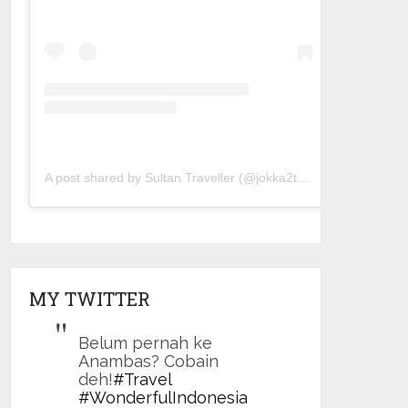
A post shared by Sultan Traveller (@jokka2traveller)
MY TWITTER
Belum pernah ke
Anambas? Cobain
deh!
#Travel
#WonderfulIndonesia