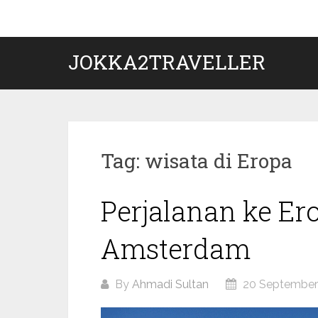
Skip
to
content
JOKKA2TRAVELLER
Tag:
wisata di Eropa
Perjalanan ke Er
Amsterdam
By
Ahmadi Sultan
20 September