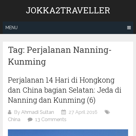
Skip
JOKKA2TRAVELLER
to
content
MENU
Tag:
Perjalanan Nanning-
Kunming
Perjalanan 14 Hari di Hongkong
dan China bagian Selatan: Jeda di
Nanning dan Kunming (6)
By
Ahmadi Sultan
27 April 2016
China
13 Comments