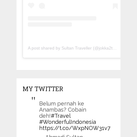
A post shared by Sultan Traveller (@jokka2traveller)
MY TWITTER
Belum pernah ke
Anambas? Cobain
deh!
#Travel
#WonderfulIndonesia
https://t.co/WxpNOW31v7