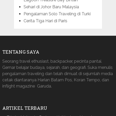
Sehari di Johor Baru Malaysia
Pengalaman Solo Traveling di Turki
Cerita Tiga Hari di Paris
TENTANG SAYA
Seorang travel ethusiast, backpacker, pecinta pantai.
Gemar belajar budaya, sejarah, dan geografi. Suka menulis
pengalaman traveling dan telah dimuat di sejumlah media
cetak diantaranya Harian Batam Pos, Koran Tempo, dan
inflight magazine Garuda.
ARTIKEL TERBARU