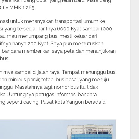
nyerahkan uang dolar yang lebih baru. Mata uang
 1 = MMK 1.265.
rmasi untuk menanyakan transportasi umum ke
ksi yang tersedia. Tarifnya 6000 Kyat sampai 1000
lau mau menumpang bus, mesti keluar dari
Tarifnya hanya 200 Kyat. Saya pun memutuskan
i bandara memberikan saya peta dan menunjukkan
bus.
akhirnya sampai di jalan raya. Tempat menunggu bus
dan minibus parkir, tetapi bus besar yang menuju
unggu. Masalahnya lagi, nomor bus itu tidak
okal. Untungnya petugas informasi bandara
 seperti cacing. Pusat kota Yangon berada di