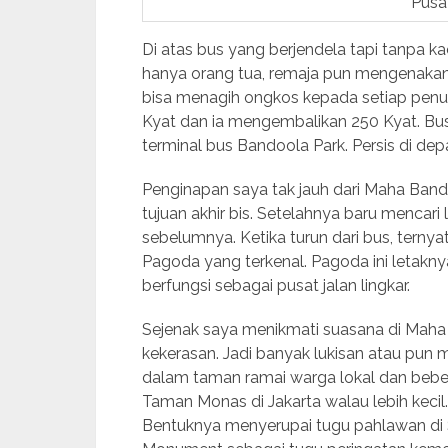
Pusa
Di atas bus yang berjendela tapi tanpa k
hanya orang tua, remaja pun mengenakan 
bisa menagih ongkos kepada setiap pen
Kyat dan ia mengembalikan 250 Kyat. Bus 
terminal bus Bandoola Park. Persis di d
Penginapan saya tak jauh dari Maha Bando
tujuan akhir bis. Setelahnya baru mencari
sebelumnya. Ketika turun dari bus, ternya
Pagoda yang terkenal. Pagoda ini letakny
berfungsi sebagai pusat jalan lingkar.
Sejenak saya menikmati suasana di Maha 
kekerasan. Jadi banyak lukisan atau pun 
dalam taman ramai warga lokal dan bebera
Taman Monas di Jakarta walau lebih kecil
Bentuknya menyerupai tugu pahlawan di