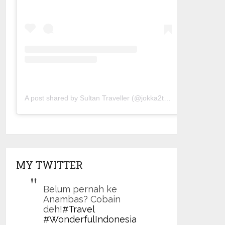
A post shared by Sultan Traveller (@jokka2traveller)
MY TWITTER
Belum pernah ke
Anambas? Cobain
deh!
#Travel
#WonderfulIndonesia