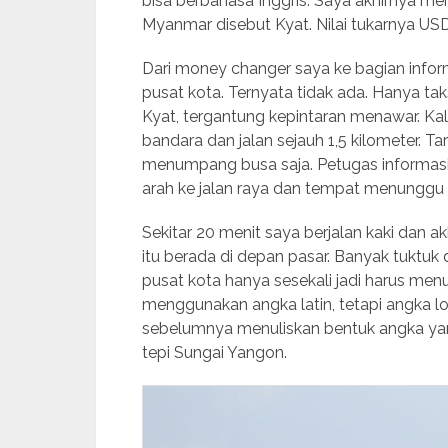
bisa berbahasa Inggris. Saya akhirnya me
Myanmar disebut Kyat. Nilai tukarnya USD
Dari money changer saya ke bagian info
pusat kota. Ternyata tidak ada. Hanya ta
Kyat, tergantung kepintaran menawar. Ka
bandara dan jalan sejauh 1,5 kilometer. 
menumpang busa saja. Petugas informas
arah ke jalan raya dan tempat menunggu 
Sekitar 20 menit saya berjalan kaki dan 
itu berada di depan pasar. Banyak tuktuk 
pusat kota hanya sesekali jadi harus men
menggunakan angka latin, tetapi angka l
sebelumnya menuliskan bentuk angka yang
tepi Sungai Yangon.