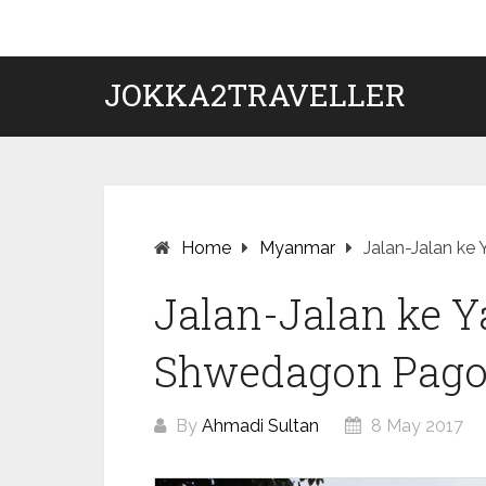
Skip
to
content
JOKKA2TRAVELLER
Home
Myanmar
Jalan-Jalan k
Jalan-Jalan ke 
Shwedagon Pag
By
Ahmadi Sultan
8 May 2017