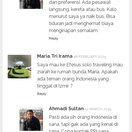
dan preferensi. Ada pesawat
langsung, kereta atau bus. Kalo
menurut saya ya naik bus. Bisa
tiduran jadi menghemat biaya
menginapan semalam.
Reply
Maria Tri Irama
28 FEBRUARY 2025
Saya mau ke Efesus solo traveling mau
ziarah ke rumah bunda Maria. Apakah
ada teman orang Indonesia yang
tinggal di Izmir ?
Reply
Ahmadi Sultan
12 MARCH 2025
Pasti ada sih orang Indonesia di
sana, tapi gak ada yang kenal di
sana. Coba kontak PPI sana.