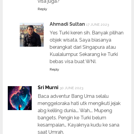
visa juga?
Reply
Ahmadi Sultan
17 JUNE 2023
Yes Turki keren sih. Banyak pilihan
objek wisata. Saya biasanya
berangkat dari Singapura atau
Kualalumpur. Sekarang ke Turki
bebas visa buat WNI.
Reply
Sri Murni
30 JUNE 2023
Baca adventur Bang Uma selalu
menggeloraka hati utk mengikuti jejak
abg keliling dunia…. Wah…. Mupeng
bangets. Pengin ke Turki belum
kesampaian… Kayaknya kudu ke sana
saat Umrah.