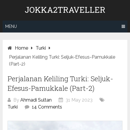
Skip
JOKKA2TRAVELLER
to
content
MENU
Home
Turki
Perjalanan Keliling Turki: Seljuk-Efesus-Pamukkale
(Part-2)
Perjalanan Keliling Turki: Seljuk-
Efesus-Pamukkale (Part-2)
By
Ahmadi Sultan
31 May 2023
Turki
14 Comments