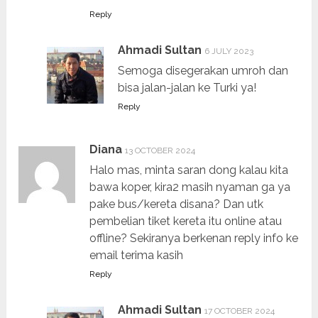
Reply
Ahmadi Sultan
6 JULY 2023
Semoga disegerakan umroh dan
bisa jalan-jalan ke Turki ya!
Reply
Diana
13 OCTOBER 2024
Halo mas, minta saran dong kalau kita
bawa koper, kira2 masih nyaman ga ya
pake bus/kereta disana? Dan utk
pembelian tiket kereta itu online atau
offline? Sekiranya berkenan reply info ke
email terima kasih
Reply
Ahmadi Sultan
17 OCTOBER 2024