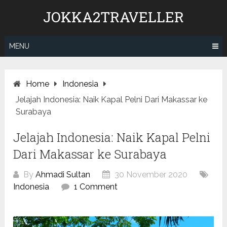
Skip
JOKKA2TRAVELLER
to
content
MENU
Home
Indonesia
Jelajah Indonesia: Naik Kapal Pelni Dari Makassar ke
Surabaya
Jelajah Indonesia: Naik Kapal Pelni
Dari Makassar ke Surabaya
By
Ahmadi Sultan
30 November 2020
Indonesia
1 Comment