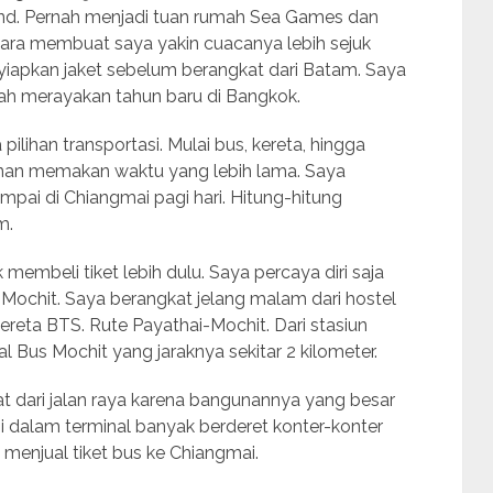
land. Pernah menjadi tuan rumah Sea Games dan
ara membuat saya yakin cuacanya lebih sejuk
yiapkan jaket sebelum berangkat dari Batam. Saya
ah merayakan tahun baru di Bangkok.
lihan transportasi. Mulai bus, kereta, hingga
anan memakan waktu yang lebih lama. Saya
pai di Chiangmai pagi hari. Hitung-hitung
m.
k membeli tiket lebih dulu. Saya percaya diri saja
 Mochit. Saya berangkat jelang malam dari hostel
reta BTS. Rute Payathai-Mochit. Dari stasiun
al Bus Mochit yang jaraknya sekitar 2 kilometer.
t dari jalan raya karena bangunannya yang besar
Di dalam terminal banyak berderet konter-konter
 menjual tiket bus ke Chiangmai.