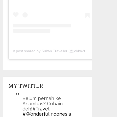
A post shared by Sultan Traveller (@jokka2traveller)
MY TWITTER
Belum pernah ke
Anambas? Cobain
deh!
#Travel
#WonderfulIndonesia