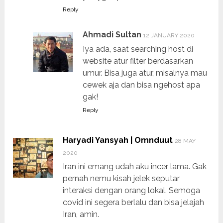
Reply
Ahmadi Sultan
12 JANUARY 2020
Iya ada, saat searching host di
website atur filter berdasarkan
umur. Bisa juga atur, misalnya mau
cewek aja dan bisa ngehost apa
gak!
Reply
Haryadi Yansyah | Omnduut
28 MAY
2020
Iran ini emang udah aku incer lama. Gak
pernah nemu kisah jelek seputar
interaksi dengan orang lokal. Semoga
covid ini segera berlalu dan bisa jelajah
Iran, amin.