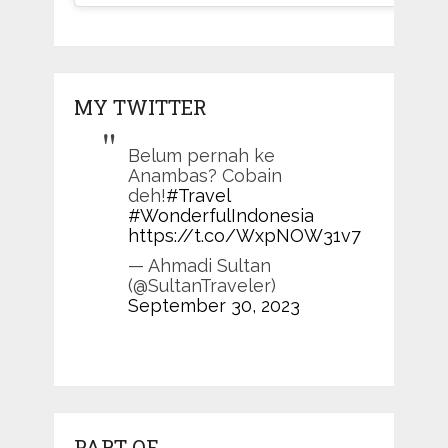
MY TWITTER
Belum pernah ke
Anambas? Cobain
deh!
#Travel
#WonderfulIndonesia
https://t.co/WxpNOW31v7
— Ahmadi Sultan
(@SultanTraveler)
September 30, 2023
PART OF