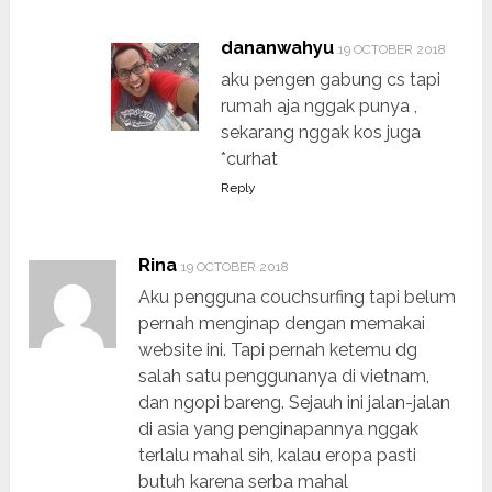
dananwahyu
19 OCTOBER 2018
aku pengen gabung cs tapi
rumah aja nggak punya ,
sekarang nggak kos juga
*curhat
Reply
Rina
19 OCTOBER 2018
Aku pengguna couchsurfing tapi belum
pernah menginap dengan memakai
website ini. Tapi pernah ketemu dg
salah satu penggunanya di vietnam,
dan ngopi bareng. Sejauh ini jalan-jalan
di asia yang penginapannya nggak
terlalu mahal sih, kalau eropa pasti
butuh karena serba mahal