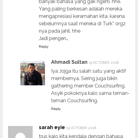
banyak bahasa yang gak ngerti. hhe.
Yang paling berkesan adalah mereka
mengapresiasi keramahan kita, karena
sebelumnya saat mereka di Turk* org2
nya pada jahil. hhe
Jadi pengen…
Reply
Ahmadi Sultan
19 OCTOBER 2018
Iya Jojga itu salah satu yang aktif
membernya. Sering juga bikin
gathering member Couchsurfing.
Asyik pokoknya kalo sama teman-
teman Couchsurfing.
Reply
sarah eyie
19 OCTOBER 2018
trus kalo kita kendala dengan bahasa