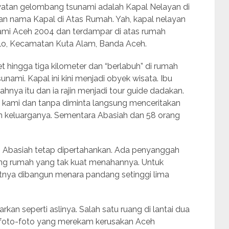
syatan gelombang tsunami adalah Kapal Nelayan di
 nama Kapal di Atas Rumah. Yah, kapal nelayan
mi Aceh 2004 dan terdampar di atas rumah
o, Kecamatan Kuta Alam, Banda Aceh.
et hingga tiga kilometer dan “berlabuh” di rumah
nami. Kapal ini kini menjadi obyek wisata. Ibu
hnya itu dan ia rajin menjadi tour guide dadakan.
i kami dan tanpa diminta langsung menceritakan
 keluarganya. Sementara Abasiah dan 58 orang
h Abasiah tetap dipertahankan. Ada penyanggah
puing rumah yang tak kuat menahannya. Untuk
katnya dibangun menara pandang setinggi lima
an seperti aslinya. Salah satu ruang di lantai dua
 foto-foto yang merekam kerusakan Aceh