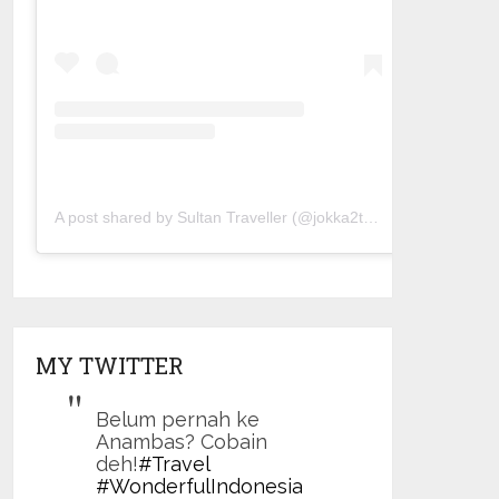
A post shared by Sultan Traveller (@jokka2traveller)
MY TWITTER
Belum pernah ke
Anambas? Cobain
deh!
#Travel
#WonderfulIndonesia