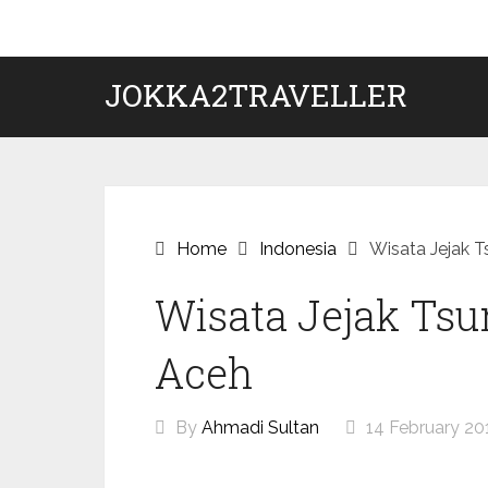
Skip
to
content
JOKKA2TRAVELLER
Home
Indonesia
Wisata Jejak 
Wisata Jejak Tsu
Aceh
By
Ahmadi Sultan
14 February 20