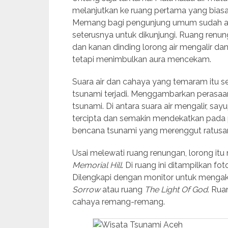
melanjutkan ke ruang pertama yang biasa
Memang bagi pengunjung umum sudah ada
seterusnya untuk dikunjungi. Ruang renun
dan kanan dinding lorong air mengalir d
tetapi menimbulkan aura mencekam.
Suara air dan cahaya yang temaram it
tsunami terjadi. Menggambarkan perasa
tsunami. Di antara suara air mengalir, s
tercipta dan semakin mendekatkan pada
bencana tsunami yang merenggut ratusan
Usai melewati ruang renungan, lorong it
Memorial Hill
. Di ruang ini ditampilkan f
Dilengkapi dengan monitor untuk mengak
Sorrow
atau ruang
The Light Of God
. Rua
cahaya remang-remang.