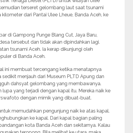
istrik Tenaga Diesel (PLTD) untuk wilayah Ulee
 kemudian terseret gelombang laut saat tsunami
 kilometer dari Pantai Ulee Lheue, Banda Aceh, ke
mpar di Gampong Punge Blang Cut, Jaya Baru,
desa tersebut dan tidak akan dipindahkan lagi.
tan tsunami Aceh. Ia kerap dikunjungi oleh
puler di Banda Aceh.
pal ini membuat tercengang ketika menatapnya
a sedikit menjauh dari Museum PLTD Apung dan
ungguh dahsyat gelombang yang membawanya.
upa yang terjadi dengan kapal itu. Mereka naik ke
berswafoto dengan mimik yang dibuat-buat.
ntuk memudahkan pengunjung naik ke atas kapal.
hubungkan ke kapal. Dari kapal bagian paling
 pandangan kota Banda Aceh dan sekitarnya. Kalau
ggunakan teropong. Bila melihat ke utara, maka