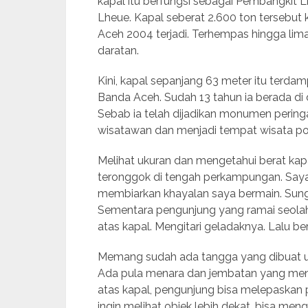
kapal itu berfungsi sebagai Pembangkit L
Lheue. Kapal seberat 2.600 ton tersebut
Aceh 2004 terjadi. Terhempas hingga lima
daratan.
Kini, kapal sepanjang 63 meter itu terda
Banda Aceh. Sudah 13 tahun ia berada di 
Sebab ia telah dijadikan monumen peringa
wisatawan dan menjadi tempat wisata po
Melihat ukuran dan mengetahui berat ka
teronggok di tengah perkampungan. Say
membiarkan khayalan saya bermain. S
Sementara pengunjung yang ramai seolah l
atas kapal. Mengitari geladaknya. Lalu 
Memang sudah ada tangga yang dibuat u
Ada pula menara dan jembatan yang meng
atas kapal, pengunjung bisa melepaskan
ingin melihat objek lebih dekat, bisa men