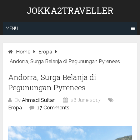
Skip
JOKKA2TRAVELLER
to
content
MENU
Home
Eropa
Andorra, Surga Belanja di Pegunungan Pyrenees
Andorra, Surga Belanja di
Pegunungan Pyrenees
By
Ahmadi Sultan
28 June 2017
Eropa
17 Comments