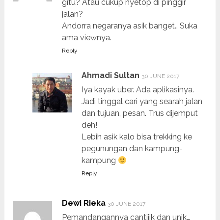
gitu? Atau cukup nyetop di pinggir
jalan?
Andorra negaranya asik banget.. Suka
ama viewnya.
Reply
Ahmadi Sultan
30 JUNE 2017
Iya kayak uber. Ada aplikasinya.
Jadi tinggal cari yang searah jalan
dan tujuan, pesan. Trus dijemput
deh!
Lebih asik kalo bisa trekking ke
pegunungan dan kampung-
kampung
Reply
Dewi Rieka
30 JUNE 2017
Pemandangannya cantiiik dan unik…