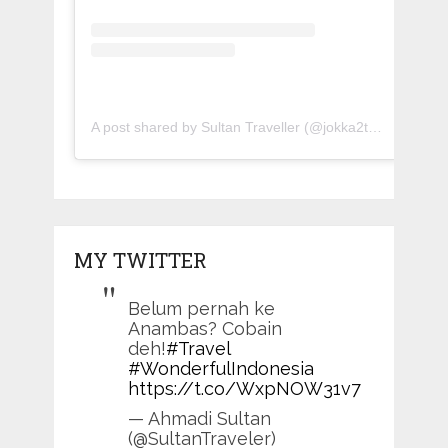
A post shared by Sultan Traveller (@jokka2traveller)
MY TWITTER
Belum pernah ke
Anambas? Cobain
deh!
#Travel
#WonderfulIndonesia
https://t.co/WxpNOW31v7
— Ahmadi Sultan
(@SultanTraveler)