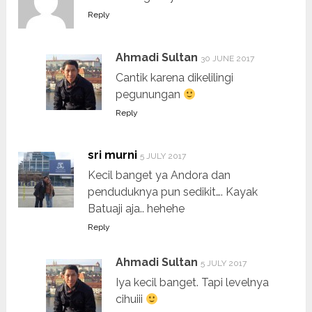
Reply
Ahmadi Sultan
30 JUNE 2017
Cantik karena dikelilingi
pegunungan
Reply
sri murni
5 JULY 2017
Kecil banget ya Andora dan
penduduknya pun sedikit…. Kayak
Batuaji aja.. hehehe
Reply
Ahmadi Sultan
5 JULY 2017
Iya kecil banget. Tapi levelnya
cihuiii