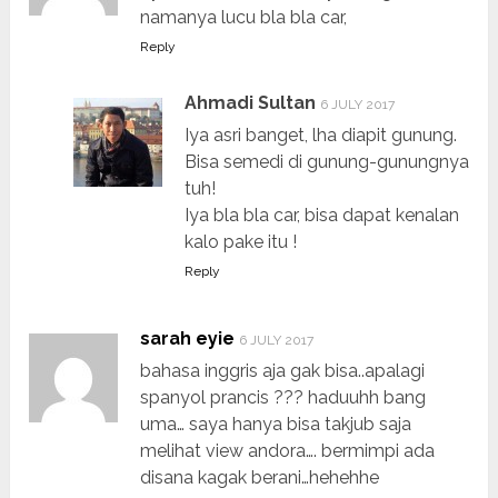
namanya lucu bla bla car,
Reply
Ahmadi Sultan
6 JULY 2017
Iya asri banget, lha diapit gunung.
Bisa semedi di gunung-gunungnya
tuh!
Iya bla bla car, bisa dapat kenalan
kalo pake itu !
Reply
sarah eyie
6 JULY 2017
bahasa inggris aja gak bisa..apalagi
spanyol prancis ??? haduuhh bang
uma… saya hanya bisa takjub saja
melihat view andora…. bermimpi ada
disana kagak berani…hehehhe