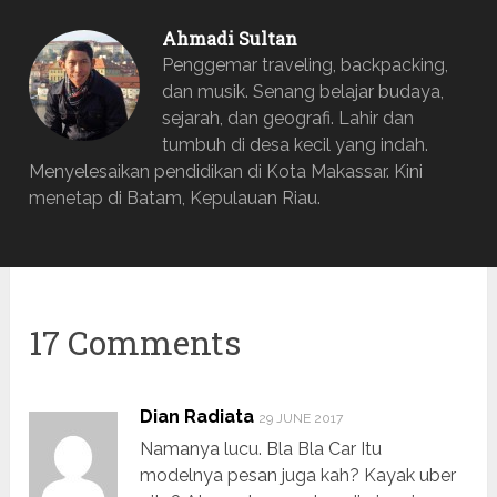
Ahmadi Sultan
Penggemar traveling, backpacking,
dan musik. Senang belajar budaya,
sejarah, dan geografi. Lahir dan
tumbuh di desa kecil yang indah.
Menyelesaikan pendidikan di Kota Makassar. Kini
menetap di Batam, Kepulauan Riau.
17 Comments
Dian Radiata
29 JUNE 2017
Namanya lucu. Bla Bla Car Itu
modelnya pesan juga kah? Kayak uber